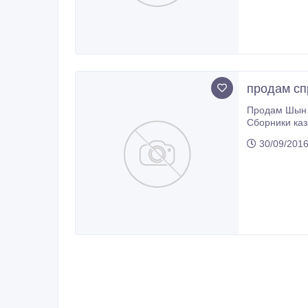
продам с
Продам Шын кытап большие биология математика 800 шын
Сборники казах язык, математика, русский, биология история казахстана 
30/09/2016