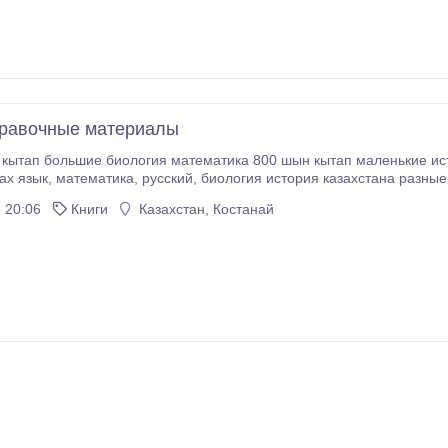
правочные материалы
 кытап маленькие история казахстана биология, русский язык 150
разные года папки с хорошими материалы--- по
биологии, истории казахстана, русскому. В хорошем состоянии.
 20:06
Книги
Казахстан, Костанай