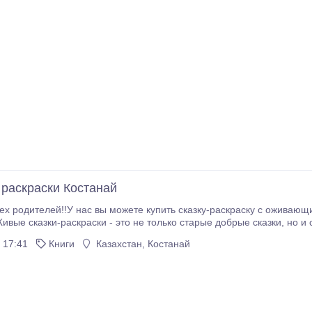
раскраски Костанай
 родителей!!У нас вы можете купить сказку-раскраску с оживающими персон
азки-раскраски - это не только старые добрые сказки, но и современные технологии, с помощью которых
оздать собственный мультфильм! Веселые и интересные герои оживают именно так, 
 17:41
Книги
Казахстан, Костанай
ют на прикосновение к экрану и их даже можно взять на ручки! Спешите сделать
и дети станут первыми обладателями чудесной книжки!!!! Доставка п