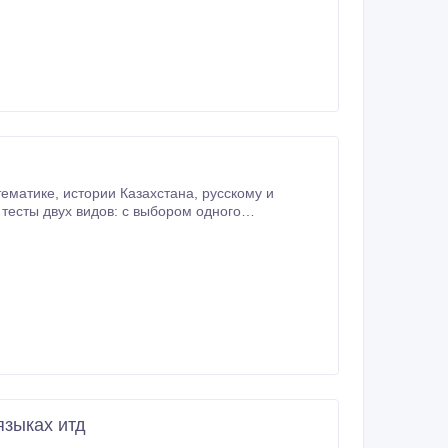
 тестов в каждом сборнике.
языках итд