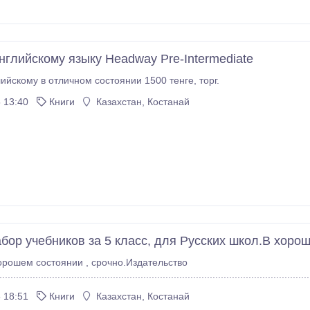
английскому языку Headway Pre-Intermediate
Книги по английскому в отличном состоянии 1500 тенге, торг.
 13:40
Книги
Казахстан, Костанай
бор учебников за 5 класс, для Русских школ.В хоро
орошем состоянии , срочно.Издательство
............................................................................................................
.....................
 18:51
Книги
Казахстан, Костанай