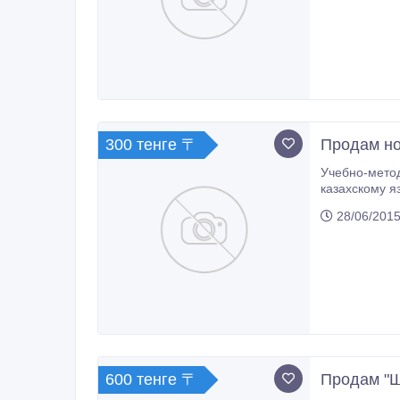
300 тенге 〒
Продам но
Учебно-методические пособия, новейшие сборники 
казахскому языках, биологии, хорошее состояние. Сборник разделен на 2 части:
правильного 
28/06/2015
600 тенге 〒
Продам "Ш