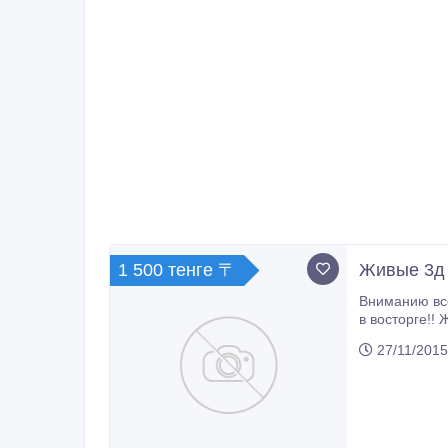
1 500 тенге 〒
Живые 3д 
Вниманию всех
в восторге!! Живые ск
ребенок может с
27/11/2015
Со всеми героями можно поиграть, они реагиру
заявку и ваш