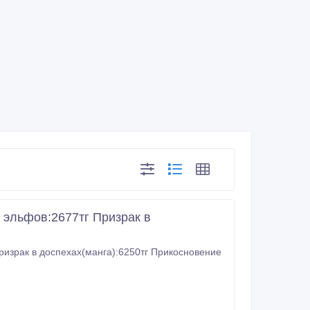
 эльфов:2677тг Призрак в
ризрак в доспехах(манга):6250тг Прикосновение