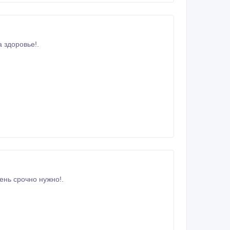
играйте на здоровье!.
тамура, мектеп, 2012 год! Очень срочно нужно!.