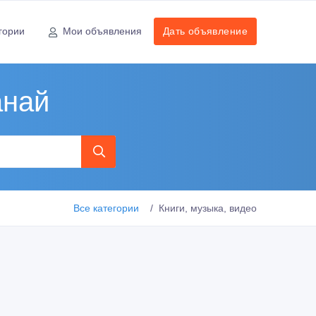
гории
Мои объявления
Дать объявление
анай
Все категории
Книги, музыка, видео