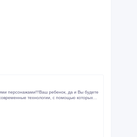
ажами!!!Ваш ребенок, да и Вы будете
как их раскрасил ребенок!
о всему городу.