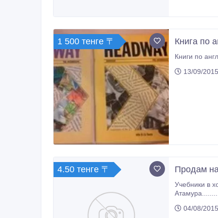
1 500 тенге 〒
Книга по 
13/09/2015
4.50 тенге 〒
Продам на
Учебники в х
Атамура..............
......................
04/08/2015