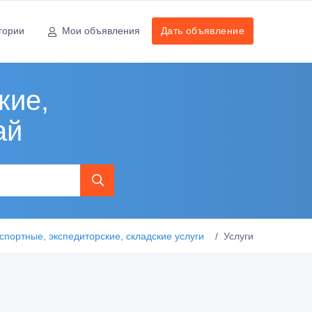
гории
Мои объявления
Дать объявление
кие,
ай
спортные, экспедиторские, складские услуги
Услуги