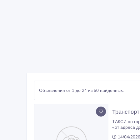
Объявления от 1 до 24 из 50 найденных.
Транспорт
ТАКСИ по городу Костанай, области, Республике Казахстан 
«от адреса до а
встреч в аэропорте и на вокза
14/04/2026
ожидания на 