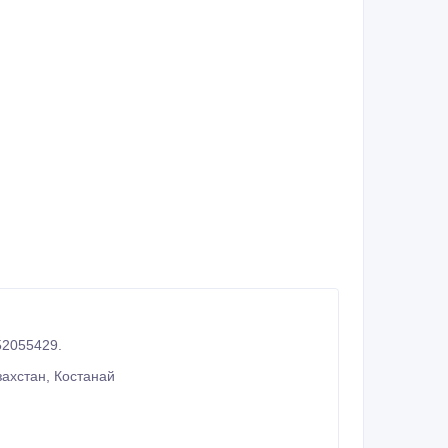
 области, РК, РФ. Круглосуточно. 87054623648, 87752055429.
ахстан, Костанай