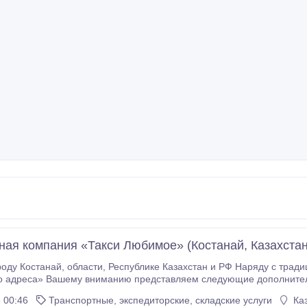
ная компания «Такси Любимое» (Костанай, Казахстан
и РФ Наряду с традиционной перевозкой пассажиров и багажа такси
дреса» Вашему вниманию представляем следующие дополнительные услуги: Услуга «Бу
лах с букетом цветов; Услуга по осуществлению «Трансферов» - встречи с табличкой в зале
 00:46
Транспортные, экспедиторские, складские услуги
Каз
вокзалах или в аэропорте.