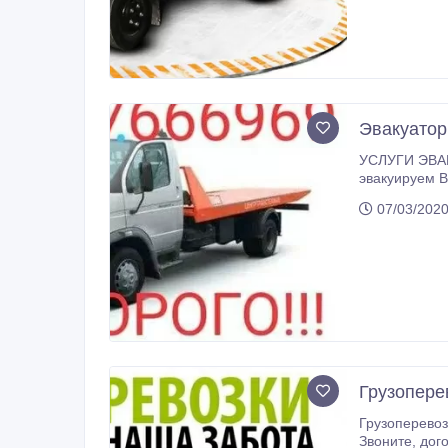
Эвакуатор
УСЛУГИ ЭВАК
эвакуируем Ваше а
07/03/2020
Грузопере
Грузоперевозки по городу, области, РК и РФ. Домашние и офис
Звонит