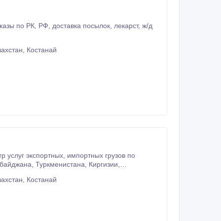
ахстан, Костанай
ых, импортных грузов по
ахстан, Костанай
Белоруссии, России, Узбекистана, Азербайджана, Туркменистана, Киргизии, Таджикистана, Грузии, Латвии, Литвы, и тд.