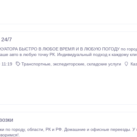
 24/7
УАТОРА БЫСТРО В ЛЮБОЕ ВРЕМЯ И В ЛЮБУЮ ПОГОДУ по городу и 
вто в любую точку РК. Индивидуальный подход к каждому клиенту, доступные цены, а так же
постоянным клиентам. Наличный и безналичный расчёт. Круглосуточ
 11:19
Транспортные, экспедиторские, складские услуги
Каз
возки
ные переезды. У нас всегда найдется место для Вашего груза!
е, договоримся!.