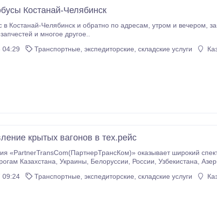
бусы Костанай-Челябинск
лябинск и обратно по адресам, утром и вечером, заказы по РК, РФ, доставка посылок, лекарст, ж/д
ов, автозапчестей и многое другое..
 04:29
Транспортные, экспедиторские, складские услуги
Каз
ление крытых вагонов в тех.рейс
«PartnerTransCom(ПартнерТрансКом)» оказывает широкий спектр услуг экспортн
рбайджана, Туркменистана, Киргизии,
, полувагоны,
 09:24
Транспортные, экспедиторские, складские услуги
Каз
- оплату провозных платежей по территории Казахстана, Украины,