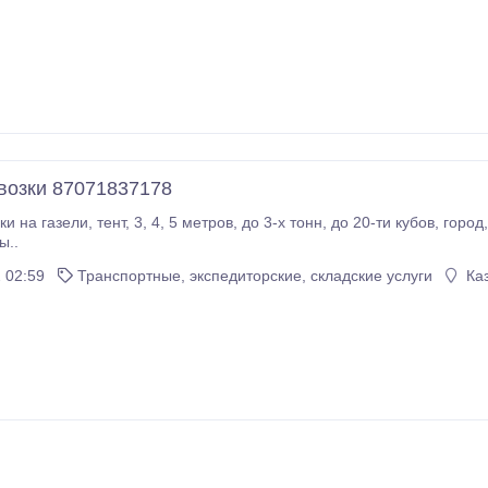
возки 87071837178
 20-ти кубов, город, область, РК, РФ, грузчики, документы, любая
ы..
 02:59
Транспортные, экспедиторские, складские услуги
Каз