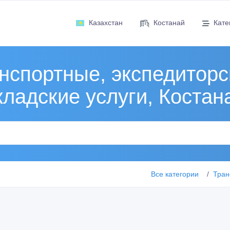
Казахстан
Костанай
Кате
нспортные, экспедиторс
кладские услуги, Костан
Все категории
Тран