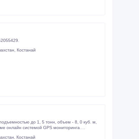
 области, РК, РФ. Круглосуточно. 87054623648, 87752055429.
ахстан, Костанай
ахстан, Костанай