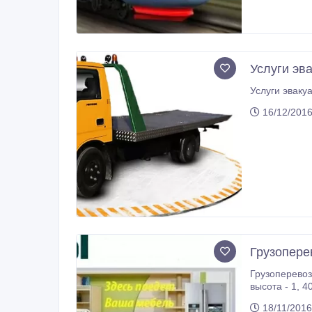
Услуги эв
16/12/2016
Грузоперев
Грузоперевозки по городу, области, РК, РФ, на а/м Газель (борто
высота - 1, 40 м, длина - 3, 00 м, ширина - 1, 85 м. Контроль вашего груза в режиме онлайн системой GPS мониторинга.
18/11/2016