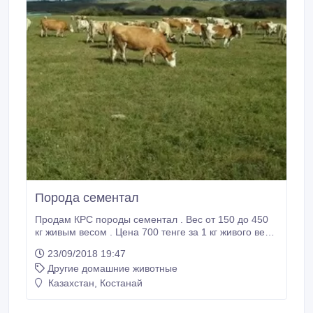
Порода сементал
Продам КРС породы сементал . Вес от 150 до 450
кг живым весом . Цена 700 тенге за 1 кг живого веса.
Скот продаётся на разведение живьём . На фото
23/09/2018 19:47
скот который продаём . Быков бычков нет!!! ‭+7 (702)
Другие домашние животные
829-5 1-21‬..
Казахстан, Костанай