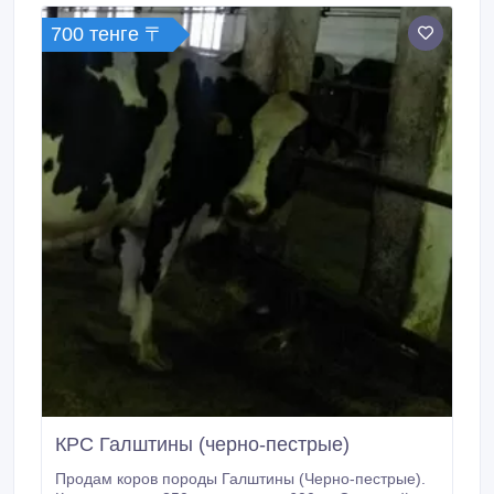
700 тенге 〒
КРС Галштины (черно-пестрые)
Продам коров породы Галштины (Черно-пестрые).