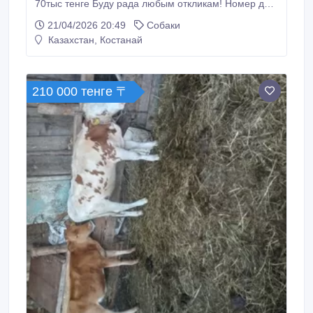
70тыс тенге Буду рада любым откликам! Номер для
связи ватсап указан в контактной информации. Не
21/04/2026 20:49
Собаки
звонить, только писать, обязательно отвечу..
Казахстан, Костанай
210 000 тенге 〒