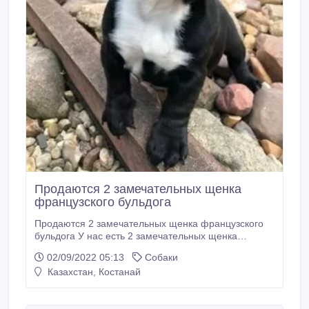
Продаются 2 замечательных щенка
французского бульдога
Продаются 2 замечательных щенка французского
бульдога У нас есть 2 замечательных щенка
французского бульдога, один мальчик и одна
02/09/2022 05:13
Собаки
девочка. Они зарегистрированы. Наша семья
Казахстан, Костанай
обожает эту породу. Проблем со здоровьем нет, все
щенки имеют сертификаты здоровья и сделаны все
прививки. Пожалуйста, свяжитесь с нами по