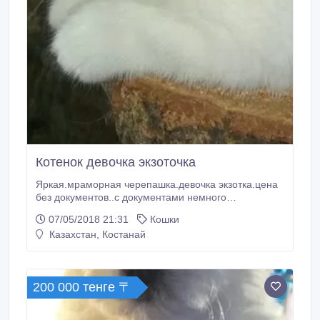
Котенок девочка экзоточка
Яркая.мраморная черепашка.девочка экзотка.цена
без документов..с документами немного
дороже..дата рождения 12.02.18.г.по возрасту
07/05/2018 21:31
Кошки
привита.
Казахстан, Костанай
200 000 тенге 〒