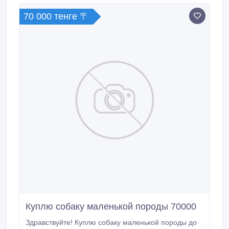
регистрацией # 2-летней письменной гарантией #
70 000 тенге 〒
Начальным питанием и хорошим обслуживанием.
Куплю собаку маленькой породы 70000
Здравствуйте! Куплю собаку маленькой породы до