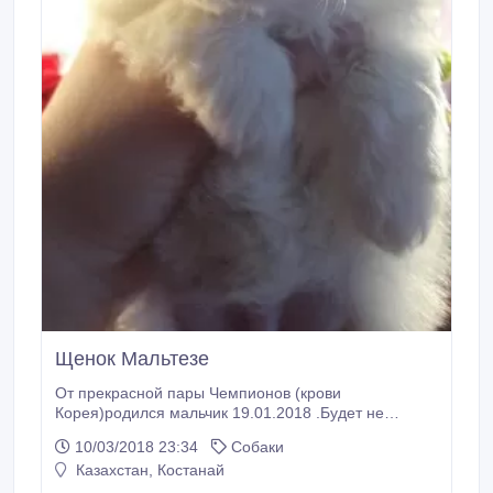
Щенок Мальтезе
От прекрасной пары Чемпионов (крови
Корея)родился мальчик 19.01.2018 .Будет не
крупный, мини стандарт 2000-2200 .короткая
10/03/2018 23:34
Собаки
курносая морда, белая шерсть, хорошая анатомия,
Казахстан, Костанай
правильный прикус 6 на 6 ножницы , яйца в
комплекте на месте.Глазки не текут.приучен к