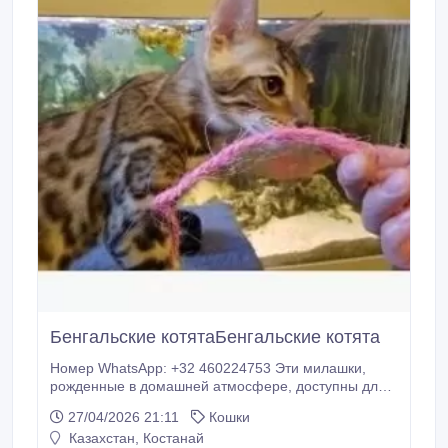
Бенгальские котятаБенгальские котята
Номер WhatsApp: +32 460224753 Эти милашки,
рожденные в домашней атмосфере, доступны для
немедленного получения, цена от € уже
27/04/2026 21:11
Кошки
предоставлены здесь с # необходимыми
Казахстан, Костанай
прививками 3 или 4, а также питомниковым кашлем