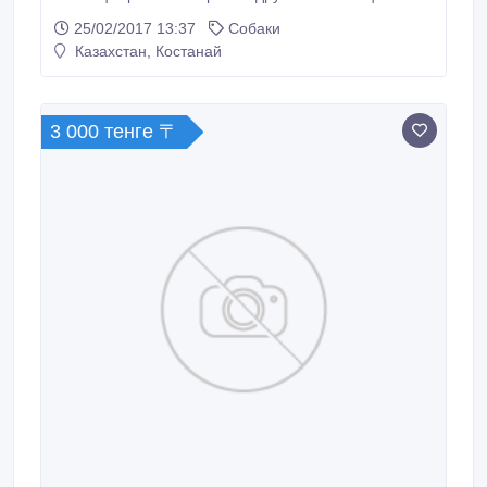
черно-белыйй очень красив. будет хороший друг.
25/02/2017 13:37
Собаки
купите не пожалеете..
Казахстан, Костанай
3 000 тенге 〒