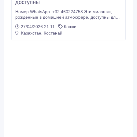
доступны
Номер WhatsApp: +32 460224753 Эти милашки,
рожденные в домашней атмосфере, доступны для
немедленного получения, цена от € уже
27/04/2026 21:11
Кошки
предоставлены здесь с # необходимыми
Казахстан, Костанай
прививками 3 или 4, а также питомниковым кашлем
# Дегельминтизацией 4x и от блох # Европейским
паспортом # Микрочипом, идентификацией,
регистрацией # 2-летней письменной гарантией #
Начальным питанием и хорошим обслуживанием.