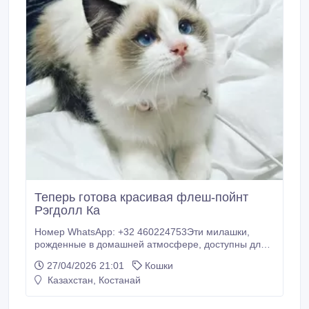
Теперь готова красивая флеш-пойнт
Рэгдолл Ка
Номер WhatsApp: +32 460224753Эти милашки,
рожденные в домашней атмосфере, доступны для
немедленного получения, цена от € уже
27/04/2026 21:01
Кошки
предоставлены здесь с # необходимыми
Казахстан, Костанай
прививками 3 или 4, а также питомниковым кашлем
# Дегельминтизацией 4x и от блох # Европейским
паспортом # Микрочипом, идентификацией,