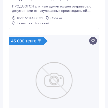
ПРОДАЮТСЯ элитные щенки голден ретривера с
документами от титулованных производителей.
Отец - Чемпион Казахстана, лучший представитель
18/11/2014 08:31
Собаки
породы Мать – кандидат в Чемпионы Казахстана.
Казахстан, Костанай
Сегодня большинство Голден ретриверов ведут
беззаботную жизнь домашних любимцев. Однако и
по сегодняшний день они остаются одной из
лучших охотничьих и спортивных пород.
45 000 тенге 〒