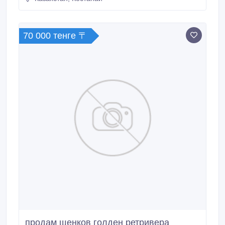
отлично выезжен, элементы выездки! в активном
тренинге у кмс по выездке.
70 000 тенге 〒
продам щенков голден ретривера