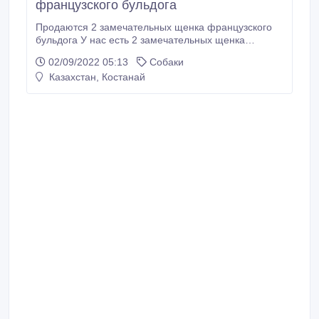
французского бульдога
Продаются 2 замечательных щенка французского
бульдога У нас есть 2 замечательных щенка
французского бульдога, один мальчик и одна
02/09/2022 05:13
Собаки
девочка. Они зарегистрированы. Наша семья
Казахстан, Костанай
обожает эту породу. Проблем со здоровьем нет, все
щенки имеют сертификаты здоровья и сделаны все
прививки. Пожалуйста, свяжитесь с нами по
WhatsApp .