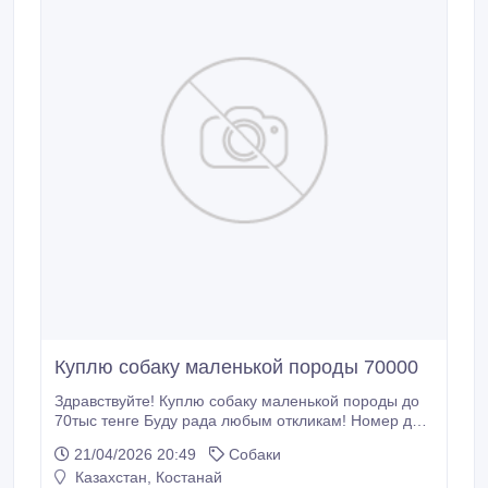
Куплю собаку маленькой породы 70000
Здравствуйте! Куплю собаку маленькой породы до
70тыс тенге Буду рада любым откликам! Номер для
связи ватсап указан в контактной информации. Не
21/04/2026 20:49
Собаки
звонить, только писать, обязательно отвечу..
Казахстан, Костанай