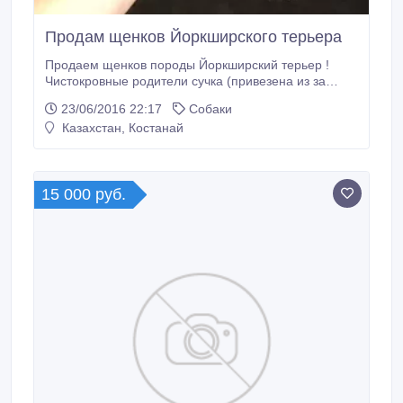
Продам щенков Йоркширского терьера
Продаем щенков породы Йоркширский терьер !
Чистокровные родители сучка (привезена из за
границы с Французской родословной игривая ,
23/06/2016 22:17
Собаки
любвеобильная, ласковая) кобель (привезен с
Казахстан, Костанай
Ташкента отличная родословная умный, послушный
, спокойный ) на фото щенки из прошлого помета !
продаем в месячном возрасте с полным.
15 000 руб.