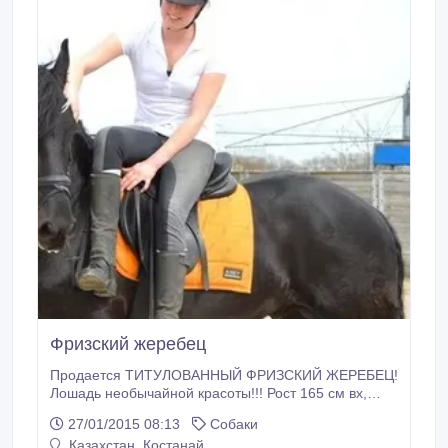
Фризский жеребец
Продается ТИТУЛОВАННЫЙ ФРИЗСКИЙ ЖЕРЕБЕЦ!
Лошадь необычайной красоты!!! Рост 165 см вх,
2010 гр. STER Спортивного типа. Прекрасная
27/01/2015 08:13
Собаки
молодая лошадь с великолепным экстерьером и
Казахстан, Костанай
прекрасным характером! На супер движениях,