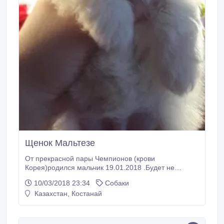
Щенок Мальтезе
От прекрасной пары Чемпионов (крови
Корея)родился мальчик 19.01.2018 .Будет не
крупный, мини стандарт 2000-2200 .короткая
10/03/2018 23:34
Собаки
курносая морда, белая шерсть, хорошая анатомия,
Казахстан, Костанай
правильный прикус 6 на 6 ножницы , яйца в
комплекте на месте.Глазки не текут.приучен к
пеленке.Прекрасный подарок для себя и своих
любимых.