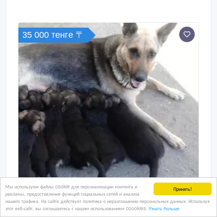
35 000 тенге 〒
Мы используем файлы cookie для персонализации контента и
Принять!
рекламы, предоставления функций социальных сетей и анализа
нашего трафика. На сайте действует политика о неразглашении персональных данных. Используя
этот веб-сайт, вы соглашаетесь с нашим использованием coookies.
Узнать больше
Продаю щенков немецкой породы.