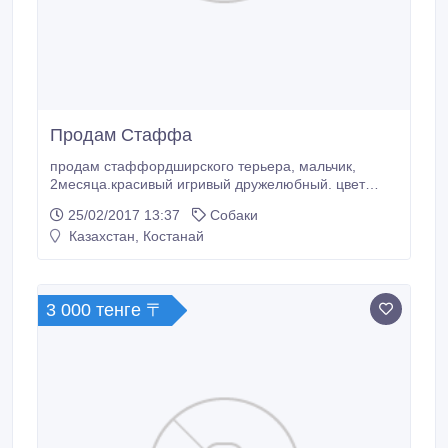
Продам Стаффа
продам стаффордширского терьера, мальчик,
2месяца.красивый игривый дружелюбный. цвет
черно-белыйй очень красив. будет хороший друг.
25/02/2017 13:37
Собаки
купите не пожалеете..
Казахстан, Костанай
3 000 тенге 〒