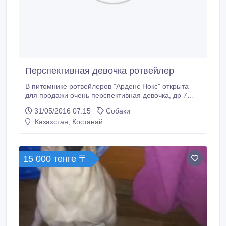
Перспективная девочка ротвейлер
В питомнике ротвейлеров "Арденс Нокс" открыта
для продажи очень перспективная девочка, др 7
апреля 2016. Крупная, с идеальной пигментацией,
31/05/2016 07:15
Собаки
крепким костяком и очень интересной головой. В
Казахстан, Костанай
родословной ведущие крови Германии и известные
производители России. о. Rijanosh Darel (сын Hero
vd Tonberger Hohe, имп.
15 000 тенге 〒