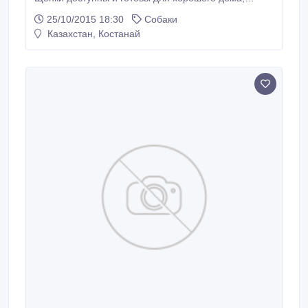
любое заинтересованное лицо следует связаться с
25/10/2015 18:30
Собаки
нами для получения дополнительной информации,
Казахстан, Костанай
Спасибо за просмотр.