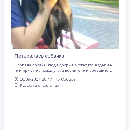
Потералась собачка
Пропала собака, люди добрые может кто видел ее
или приютил, пожалуйста верните или сообщите,
очень вас прошу. Маленький, черненький с
16/09/2014 20:47
Собаки
коричневыми лапками и мордочкой! Пропал в
Казахстан, Костанай
районе Достыка. Жить без него не могу! Ребенок
все время плачет, тоже ходит со мной ищет его.
Плиз!.