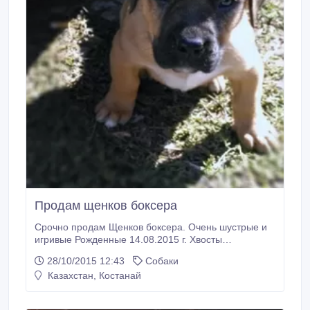
Продам щенков боксера
Срочно продам Щенков боксера. Очень шустрые и
игривые Рожденные 14.08.2015 г. Хвосты
пикированны, щенки привиты, есть мальчики и
28/10/2015 12:43
Собаки
девочки!цена 25тысяч звоните договоримся!Обмен
Казахстан, Костанай
не на что-либо Не Предлагать!Светлана
87054507534.